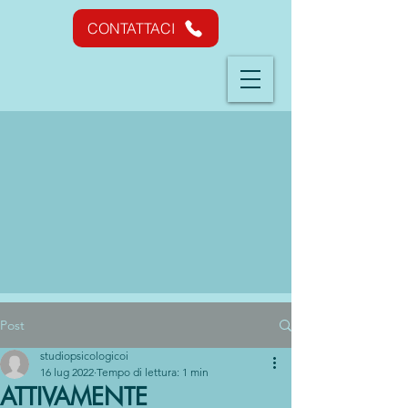
CONTATTACI
Post
studiopsicologicoi
16 lug 2022
Tempo di lettura: 1 min
ATTIVAMENTE