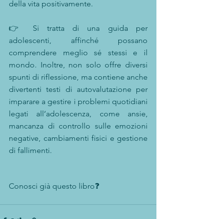
della vita positivamente.
👉 Si tratta di una guida per 
adolescenti, affinché possano 
comprendere meglio sé stessi e il 
mondo. Inoltre, non solo offre diversi 
spunti di riflessione, ma contiene anche 
divertenti testi di autovalutazione per 
imparare a gestire i problemi quotidiani 
legati all’adolescenza, come ansie, 
mancanza di controllo sulle emozioni 
negative, cambiamenti fisici e gestione 
di fallimenti.
Conosci già questo libro❓