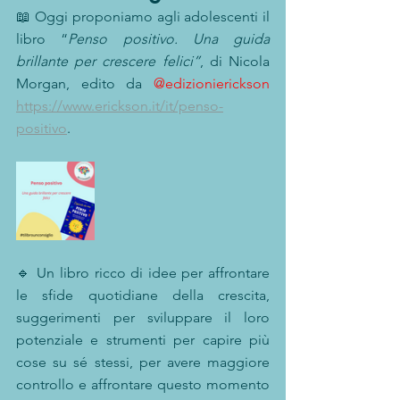
📖 Oggi proponiamo agli adolescenti il 
libro “
Penso positivo. Una guida 
brillante per crescere felici”
, di Nicola 
Morgan, edito da 
@edizionierickson 
https://www.erickson.it/it/penso-
positivo
.
🔹 Un libro ricco di idee per affrontare 
le sfide quotidiane della crescita, 
suggerimenti per sviluppare il loro 
potenziale e strumenti per capire più 
cose su sé stessi, per avere maggiore 
controllo e affrontare questo momento 