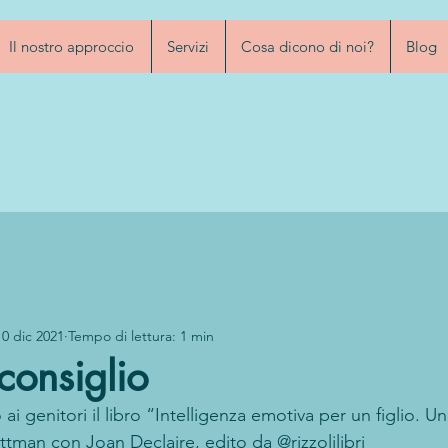
Il nostro approccio
Servizi
Cosa dicono di noi?
Blog
10 dic 2021
Tempo di lettura: 1 min
consiglio
 genitori il libro “Intelligenza emotiva per un figlio. Un
ttman con Joan Declaire, edito da @rizzolilibri