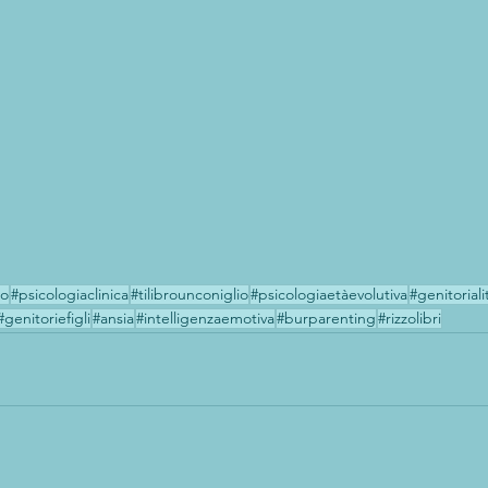
io
#psicologiaclinica
#tilibrounconiglio
#psicologiaetàevolutiva
#genitoriali
#genitoriefigli
#ansia
#intelligenzaemotiva
#burparenting
#rizzolibri