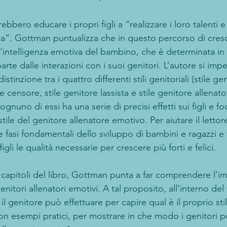
rrebbero educare i propri figli a “realizzare i loro talenti 
za”. Gottman puntualizza che in questo percorso di cresci
'intelligenza emotiva del bambino, che è determinata in 
te dalle interazioni con i suoi genitori. L’autore si impe
istinzione tra i quattro differenti stili genitoriali (stile g
e censore, stile genitore lassista e stile genitore allenat
nuno di essi ha una serie di precisi effetti sui figli e fo
tile del genitore allenatore emotivo. Per aiutare il lettore
 fasi fondamentali dello sviluppo di bambini e ragazzi e
gli le qualità necessarie per crescere più forti e felici. 
te capitoli del libro, Gottman punta a far comprendere l’i
enitori allenatori emotivi. A tal proposito, all’interno de
il genitore può effettuare per capire qual è il proprio stil
con esempi pratici, per mostrare in che modo i genitori 