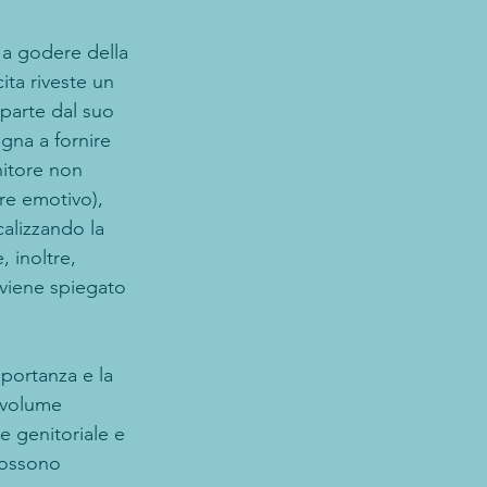
e a godere della 
ta riveste un 
parte dal suo 
gna a fornire 
enitore non 
ore emotivo), 
calizzando la 
, inoltre, 
 viene spiegato 
mportanza e la 
l volume 
e genitoriale e 
possono 