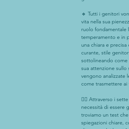
🔹 Tutti i genitori vo
vita nella sua pienez
ruolo fondamentale l
temperamento e in par
una chiara e precisa d
curante, stile genitor
sottolineando come og
sua attenzione sullo s
vengono analizzate le
come trasmettere ai fi
👉🏻 Attraverso i set
necessità di essere g
troviamo un test che 
spiegazioni chiare, 