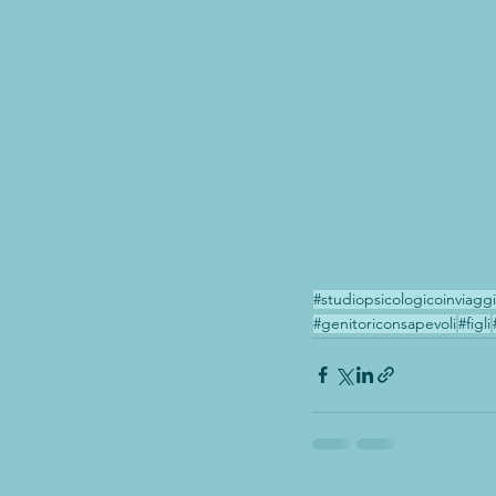
#studiopsicologicoinviagg
#genitoriconsapevoli
#figli