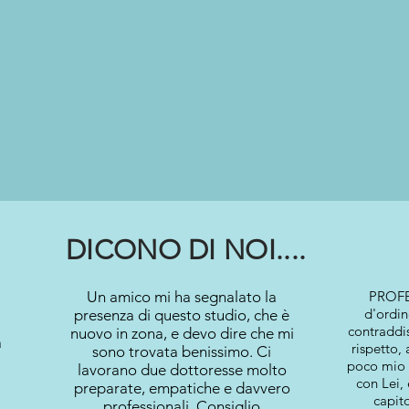
DICONO DI NOI....
Un amico mi ha segnalato la
PROFE
d'ordi
presenza di questo studio, che è
contraddis
nuovo in zona, e devo dire che mi
a
rispetto,
sono trovata benissimo. Ci
poco mio f
lavorano due dottoresse molto
con Lei,
preparate, empatiche e davvero
capito
professionali. Consiglio