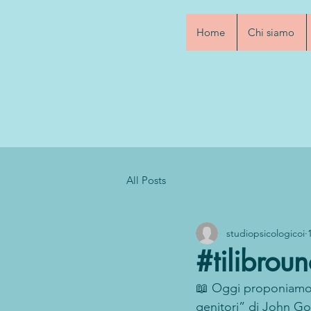
Home
Chi siamo
All Posts
studiopsicologicoi
#tilibroun
📖 Oggi proponiamo ai
genitori” di John Go