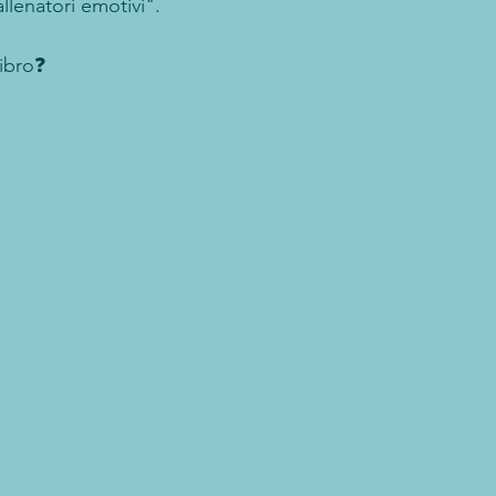
llenatori emotivi". 
libro❓