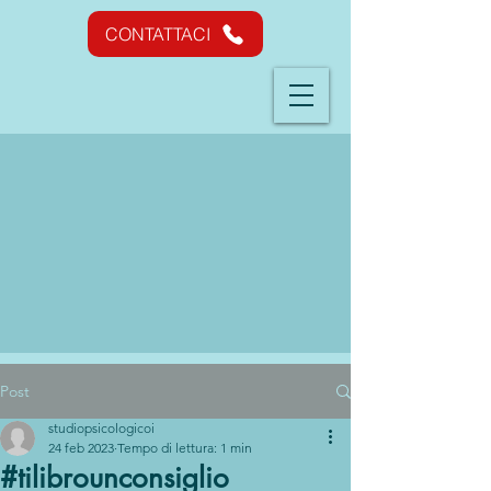
CONTATTACI
Post
studiopsicologicoi
24 feb 2023
Tempo di lettura: 1 min
#tilibrounconsiglio